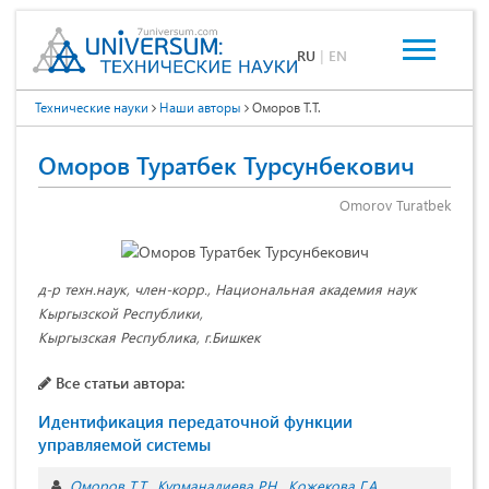
RU
|
EN
Технические науки
Наши авторы
Оморов Т.Т.
Оморов Туратбек Турсунбекович
Omorov Turatbek
д-р техн.наук, член-корр., Национальная академия наук
Кыргызской Республики,
Кыргызская Республика, г.Бишкек
Все статьи автора:
Идентификация передаточной функции
управляемой системы
Оморов Т.Т.
Курманалиева Р.Н.
Кожекова Г.А.