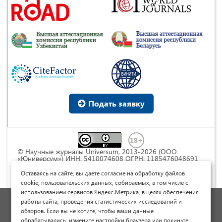
Подать заявку
© Научные журналы Universum, 2013-2026 (ООО
«Юниверсум») ИНН: 5410074608 ОГРН: 1185476048691
Это произведение доступно по
лицензии Creative
Commons « Attribution» («Атрибуция») 4.0
Оставаясь на сайте, вы даете согласие на обработку файлов
Непортированная
.
cookie, пользовательских данных, собираемых, в том числе с
использованием сервисов Яндекс.Метрика, в целях обеспечения
Политика обработки персональных данных
работы сайта, проведения статистических исследований и
обзоров. Если вы не хотите, чтобы ваши данные
Договор оферты
обрабатывались, измените настройки браузера или покиньте