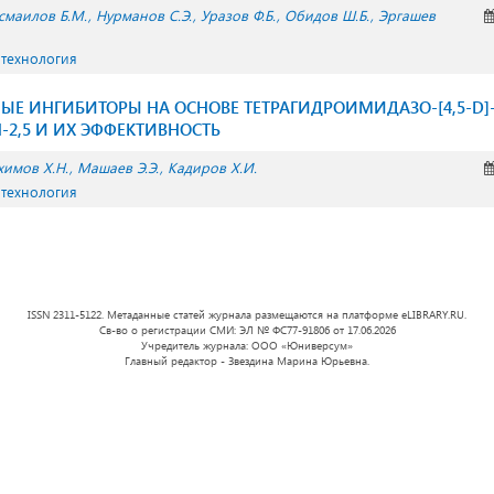
смаилов Б.М.
Нурманов С.Э.
Уразов Ф.Б.
Обидов Ш.Б.
Эргашев
 технология
Е ИНГИБИТОРЫ НА ОСНОВЕ ТЕТРАГИДРОИМИДАЗО-[4,5-D]
2,5 И ИХ ЭФФЕКТИВНОСТЬ
химов Х.Н.
Машаев Э.Э.
Кадиров Х.И.
 технология
ISSN 2311-5122. Метаданные статей журнала размещаются на платформе eLIBRARY.RU.
Св-во о регистрации СМИ: ЭЛ № ФС77-91806 от 17.06.2026
Учредитель журнала: ООО «Юниверсум»
Главный редактор - Звездина Марина Юрьевна.