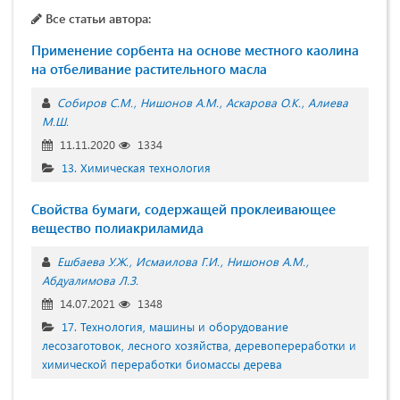
Все статьи автора:
Применение сорбента на основе местного каолина
на отбеливание растительного масла
Собиров С.М.
Нишонов А.М.
Аскарова О.К.
Алиева
М.Ш.
11.11.2020
1334
13. Химическая технология
Свойства бумаги, содержащей проклеивающее
вещество полиакриламидa
Ешбаева У.Ж.
Исмаилова Г.И.
Нишонов А.М.
Абдуалимова Л.З.
14.07.2021
1348
17. Технология, машины и оборудование
лесозаготовок, лесного хозяйства, деревопереработки и
химической переработки биомассы дерева