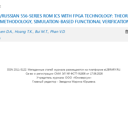
:
/RUSSIAN 556-SERIES ROM ICS WITH FPGA TECHNOLOGY: THEORE
METHODOLOGY, SIMULATION-BASED FUNCTIONAL VERIFICATIO
en D.A.
Hoang T.K.
Bui M.T.
Phan V.D.
а
ISSN 2311-5122. Метаданные статей журнала размещаются на платформе eLIBRARY.RU.
Св-во о регистрации СМИ: ЭЛ № ФС77-91806 от 17.06.2026
Учредитель журнала: ООО «Юниверсум»
Главный редактор - Звездина Марина Юрьевна.