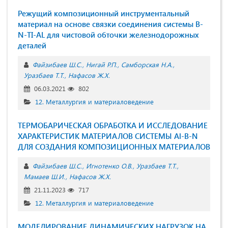
Режущий композиционный инструментальный
материал на основе связки соединения системы B-
N-TI-AL для чистовой обточки железнодорожных
деталей
Файзибаев Ш.С.
Нигай Р.П.
Самборская Н.А.
Уразбаев Т.Т.
Нафасов Ж.Х.
06.03.2021
802
12. Металлургия и материаловедение
ТЕРМОБАРИЧЕСКАЯ ОБРАБОТКА И ИССЛЕДОВАНИЕ
ХАРАКТЕРИСТИК МАТЕРИАЛОВ СИСТЕМЫ Al-B-N
ДЛЯ СОЗДАНИЯ КОМПОЗИЦИОННЫХ МАТЕРИАЛОВ
Файзибаев Ш.С.
Игнотенко О.В.
Уразбаев Т.Т.
Мамаев Ш.И.
Нафасов Ж.Х.
21.11.2023
717
12. Металлургия и материаловедение
МОДЕЛИРОВАНИЕ ДИНАМИЧЕСКИХ НАГРУЗОК НА