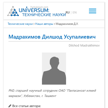
RU
|
EN
Технические науки
Наши авторы
Мадрахимов Д.У.
Мадрахимов Дилшод Усупалиевич
Dilshod Madrakhimov
PhD, старший научный сотрудник ОАО “Пахтасаноат илмий
маркази”, Узбекистан, г. Ташкент
Все статьи автора: