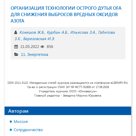
ОРГАНИЗАЦИЯ ТЕХНОЛОГИИ ОСТРОГО ДУТЬЯ OFA
ДЛЯ СНИЖЕНИЯ ВЫБРОСОВ ВРЕДНЫХ ОКСИДОВ
АЗОТА
Кокешов Ж.Б.
Курбан А.Б.
Ильясова З.А.
Габитова
З.Х.
Березовская И.Э.
21.05.2022
856
11. Энергетика
ISSN 2311-5122. Метаданные статей журнала размещаются на платформе eLIBRARY.RU.
Св-во о регистрации СМИ: ЭЛ № ФС77-91806 от 17.06.2026
Учредитель журнала: ООО «Юниверсум»
Главный редактор - Звездина Марина Юрьевна.
Авторам
Миссия
Сотрудничество