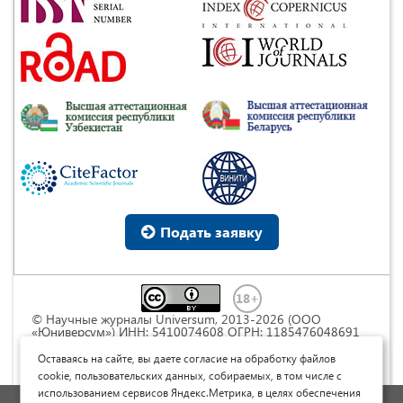
Подать заявку
© Научные журналы Universum, 2013-2026 (ООО
«Юниверсум») ИНН: 5410074608 ОГРН: 1185476048691
Это произведение доступно по
лицензии Creative
Commons « Attribution» («Атрибуция») 4.0
Оставаясь на сайте, вы даете согласие на обработку файлов
Непортированная
.
cookie, пользовательских данных, собираемых, в том числе с
использованием сервисов Яндекс.Метрика, в целях обеспечения