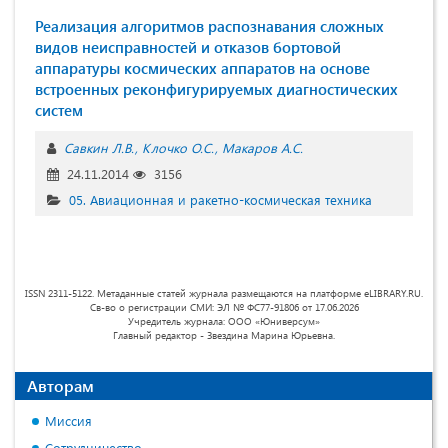
Реализация алгоритмов распознавания сложных
видов неисправностей и отказов бортовой
аппаратуры космических аппаратов на основе
встроенных реконфигурируемых диагностических
систем
Савкин Л.В.
Клочко О.С.
Макаров А.С.
24.11.2014
3156
05. Авиационная и ракетно-космическая техника
ISSN 2311-5122. Метаданные статей журнала размещаются на платформе eLIBRARY.RU.
Св-во о регистрации СМИ: ЭЛ № ФС77-91806 от 17.06.2026
Учредитель журнала: ООО «Юниверсум»
Главный редактор - Звездина Марина Юрьевна.
Авторам
Миссия
Сотрудничество