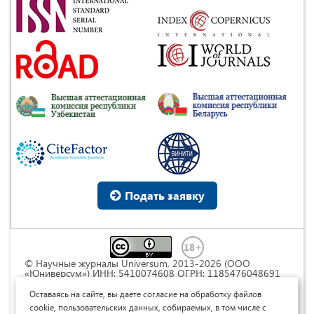
Подать заявку
© Научные журналы Universum, 2013-2026 (ООО
«Юниверсум») ИНН: 5410074608 ОГРН: 1185476048691
Это произведение доступно по
лицензии Creative
Commons « Attribution» («Атрибуция») 4.0
Оставаясь на сайте, вы даете согласие на обработку файлов
Непортированная
.
cookie, пользовательских данных, собираемых, в том числе с