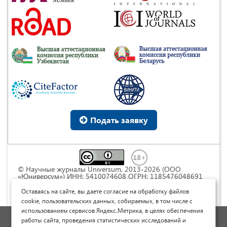
Подать заявку
© Научные журналы Universum, 2013-2026 (ООО
«Юниверсум») ИНН: 5410074608 ОГРН: 1185476048691
Это произведение доступно по
лицензии Creative
Commons « Attribution» («Атрибуция») 4.0
Оставаясь на сайте, вы даете согласие на обработку файлов
Непортированная
.
cookie, пользовательских данных, собираемых, в том числе с
использованием сервисов Яндекс.Метрика, в целях обеспечения
Политика обработки персональных данных
работы сайта, проведения статистических исследований и