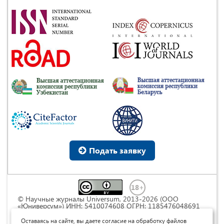
Подать заявку
© Научные журналы Universum, 2013-2026 (ООО
«Юниверсум») ИНН: 5410074608 ОГРН: 1185476048691
Это произведение доступно по
лицензии Creative
Commons « Attribution» («Атрибуция») 4.0
Оставаясь на сайте, вы даете согласие на обработку файлов