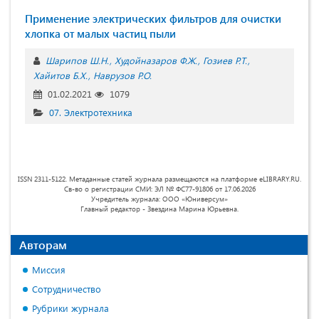
Применение электрических фильтров для очистки
хлопка от малых частиц пыли
Шарипов Ш.Н.
Худойназаров Ф.Ж.
Гозиев Р.Т.
Хайитов Б.Х.
Наврузов Р.О.
01.02.2021
1079
07. Электротехника
ISSN 2311-5122. Метаданные статей журнала размещаются на платформе eLIBRARY.RU.
Св-во о регистрации СМИ: ЭЛ № ФС77-91806 от 17.06.2026
Учредитель журнала: ООО «Юниверсум»
Главный редактор - Звездина Марина Юрьевна.
Авторам
Миссия
Сотрудничество
Рубрики журнала