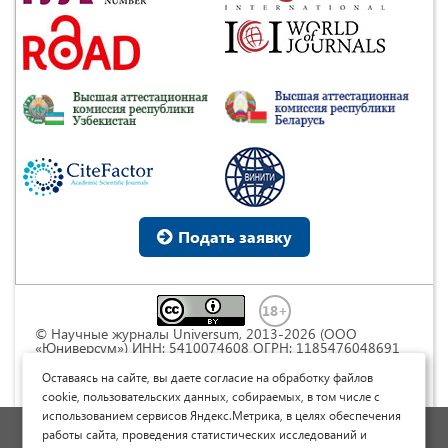
Подать заявку
© Научные журналы Universum, 2013-2026 (ООО
«Юниверсум») ИНН: 5410074608 ОГРН: 1185476048691
Это произведение доступно по
лицензии Creative
Commons « Attribution» («Атрибуция») 4.0
Оставаясь на сайте, вы даете согласие на обработку файлов
Непортированная
.
cookie, пользовательских данных, собираемых, в том числе с
использованием сервисов Яндекс.Метрика, в целях обеспечения
Политика обработки персональных данных
работы сайта, проведения статистических исследований и