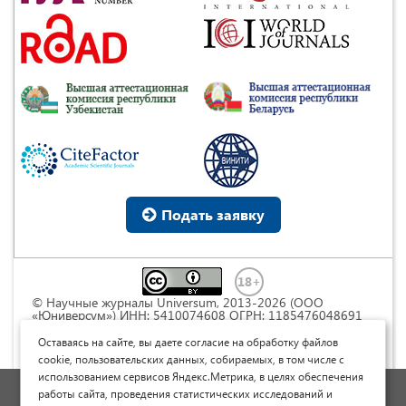
Подать заявку
© Научные журналы Universum, 2013-2026 (ООО
«Юниверсум») ИНН: 5410074608 ОГРН: 1185476048691
Это произведение доступно по
лицензии Creative
Commons « Attribution» («Атрибуция») 4.0
Оставаясь на сайте, вы даете согласие на обработку файлов
Непортированная
.
cookie, пользовательских данных, собираемых, в том числе с
использованием сервисов Яндекс.Метрика, в целях обеспечения
Политика обработки персональных данных
работы сайта, проведения статистических исследований и