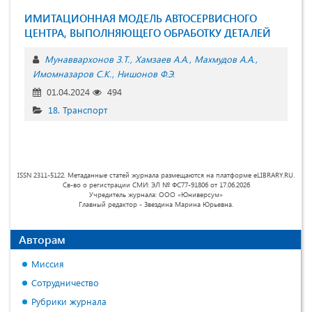
ИМИТАЦИОННАЯ МОДЕЛЬ АВТОСЕРВИСНОГО
ЦЕНТРА, ВЫПОЛНЯЮЩЕГО ОБРАБОТКУ ДЕТАЛЕЙ
Мунаввархонов З.Т.
Хамзаев А.А.
Махмудов А.А.
Имомназаров С.К.
Нишонов Ф.Э.
01.04.2024
494
18. Транспорт
ISSN 2311-5122. Метаданные статей журнала размещаются на платформе eLIBRARY.RU.
Св-во о регистрации СМИ: ЭЛ № ФС77-91806 от 17.06.2026
Учредитель журнала: ООО «Юниверсум»
Главный редактор - Звездина Марина Юрьевна.
Авторам
Миссия
Сотрудничество
Рубрики журнала