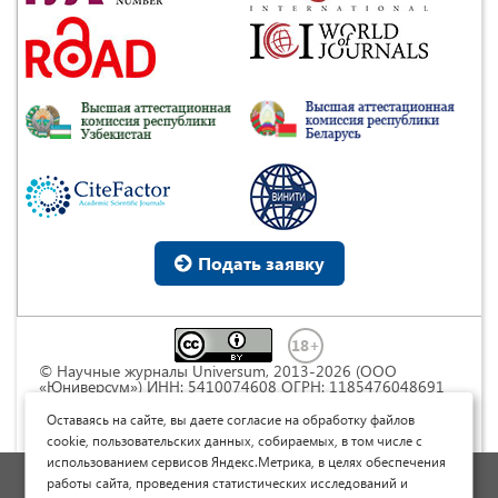
Подать заявку
© Научные журналы Universum, 2013-2026 (ООО
«Юниверсум») ИНН: 5410074608 ОГРН: 1185476048691
Это произведение доступно по
лицензии Creative
Commons « Attribution» («Атрибуция») 4.0
Оставаясь на сайте, вы даете согласие на обработку файлов
Непортированная
.
cookie, пользовательских данных, собираемых, в том числе с
использованием сервисов Яндекс.Метрика, в целях обеспечения
Политика обработки персональных данных
работы сайта, проведения статистических исследований и