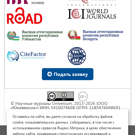
Подать заявку
© Научные журналы Universum, 2013-2026 (ООО
«Юниверсум») ИНН: 5410074608 ОГРН: 1185476048691
Это произведение доступно по
лицензии Creative
Commons « Attribution» («Атрибуция») 4.0
Оставаясь на сайте, вы даете согласие на обработку файлов
Непортированная
.
cookie, пользовательских данных, собираемых, в том числе с
использованием сервисов Яндекс.Метрика, в целях обеспечения
Политика обработки персональных данных
работы сайта, проведения статистических исследований и