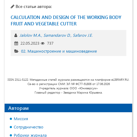
Все статьи автора:
CALCULATION AND DESIGN OF THE WORKING BODY
FRUIT AND VEGETABLE CUTTER
Jalolov M.A.
Samandarov D.
Safarov J.E.
22.05.2023
737
02. Машиностроение и машиноведение
ISSN 2311-5122. Метаданные статей журнала размещаются на платформе eLIBRARY.RU.
Св-во о регистрации СМИ: ЭЛ № ФС77-91806 от 17.06.2026
Учредитель журнала: ООО «Юниверсум»
Главный редактор - Звездина Марина Юрьевна.
Авторам
Миссия
Сотрудничество
Рубрики журнала