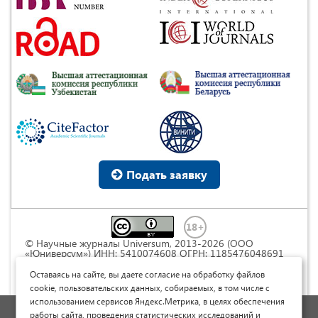
Подать заявку
© Научные журналы Universum, 2013-2026 (ООО
«Юниверсум») ИНН: 5410074608 ОГРН: 1185476048691
Это произведение доступно по
лицензии Creative
Commons « Attribution» («Атрибуция») 4.0
Оставаясь на сайте, вы даете согласие на обработку файлов
Непортированная
.
cookie, пользовательских данных, собираемых, в том числе с
использованием сервисов Яндекс.Метрика, в целях обеспечения
Политика обработки персональных данных
работы сайта, проведения статистических исследований и