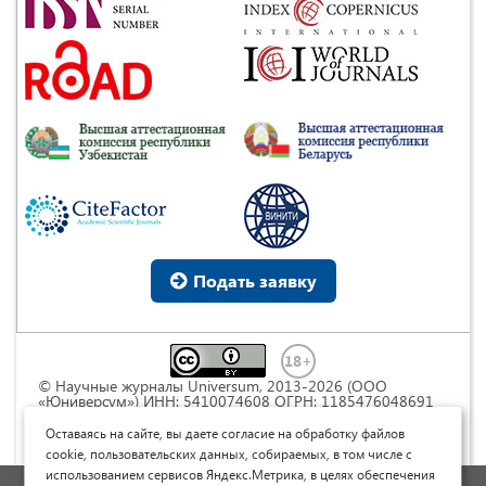
Подать заявку
© Научные журналы Universum, 2013-2026 (ООО
«Юниверсум») ИНН: 5410074608 ОГРН: 1185476048691
Это произведение доступно по
лицензии Creative
Commons « Attribution» («Атрибуция») 4.0
Оставаясь на сайте, вы даете согласие на обработку файлов
Непортированная
.
cookie, пользовательских данных, собираемых, в том числе с
использованием сервисов Яндекс.Метрика, в целях обеспечения