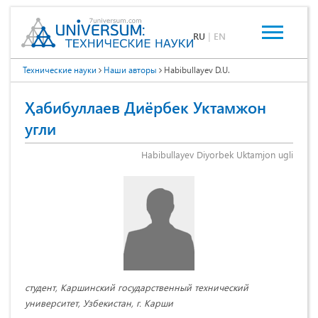
RU
|
EN
Технические науки
Наши авторы
Habibullayev D.U.
Ҳабибуллаев Диёрбек Уктамжон
угли
Habibullayev Diyorbek Uktamjon ugli
студент, Каршинский государственный технический
университет, Узбекистан, г. Карши