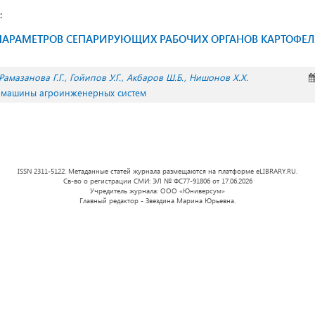
:
АРАМЕТРОВ СЕПАРИРУЮЩИХ РАБОЧИХ ОРГАНОВ КАРТОФЕ
Рамазанова Г.Г.
Гойипов У.Г.
Акбаров Ш.Б.
Нишонов Х.Х.
и машины агроинженерных систем
ISSN 2311-5122. Метаданные статей журнала размещаются на платформе eLIBRARY.RU.
Св-во о регистрации СМИ: ЭЛ № ФС77-91806 от 17.06.2026
Учредитель журнала: ООО «Юниверсум»
Главный редактор - Звездина Марина Юрьевна.