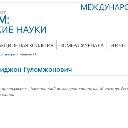
МЕЖДУНАР
АКЦИОННАЯ КОЛЛЕГИЯ
НОМЕРА ЖУРНАЛА
ЭТИЧЕС
ши авторы
Гойипов У.Г.
миджон Гуломжонович
т. преподаватель, Наманганский инженерно-строительный институт, Респ
аманган