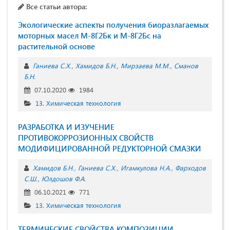
Все статьи автора:
Экологические аспекты получения биоразлагаемых
моторных масел М-8Г2Бк и М-8Г2Бс на
растительной основе
Ганиева С.Х.
Хамидов Б.Н.
Мирзаева М.М.
Сманов
Б.Н.
07.10.2020
1984
13. Химическая технология
РАЗРАБОТКА И ИЗУЧЕНИЕ
ПРОТИВОКОРРОЗИОННЫХ СВОЙСТВ
МОДИФИЦИРОВАННОЙ РЕДУКТОРНОЙ СМАЗКИ
Хамидов Б.Н.
Ганиева С.Х.
Игамкулова Н.А.
Фарходов
С.Ш.
Юлдошов Ф.А.
06.10.2021
771
13. Химическая технология
ТЕРМИЧЕСКИЕ СВОЙСТВА КОМПОЗИЦИИ