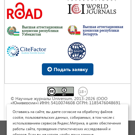
Подать заявку
© Научные журналы Universum, 2013-2026 (ООО
«Юниверсум») ИНН: 5410074608 ОГРН: 1185476048691
Это произведение доступно по
лицензии Creative
Commons « Attribution» («Атрибуция») 4.0
Оставаясь на сайте, вы даете согласие на обработку файлов
Непортированная
.
cookie, пользовательских данных, собираемых, в том числе с
использованием сервисов Яндекс.Метрика, в целях обеспечения
Политика обработки персональных данных
работы сайта, проведения статистических исследований и
обзоров. Если вы не хотите, чтобы ваши данные