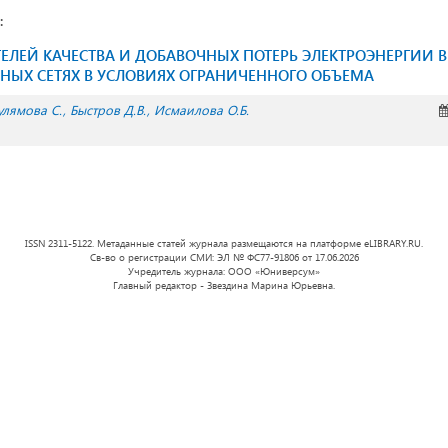
:
ЕЛЕЙ КАЧЕСТВА И ДОБАВОЧНЫХ ПОТЕРЬ ЭЛЕКТРОЭНЕРГИИ 
НЫХ СЕТЯХ В УСЛОВИЯХ ОГРАНИЧЕННОГО ОБЪЕМА
улямова С.
Быстров Д.В.
Исмаилова О.Б.
ISSN 2311-5122. Метаданные статей журнала размещаются на платформе eLIBRARY.RU.
Св-во о регистрации СМИ: ЭЛ № ФС77-91806 от 17.06.2026
Учредитель журнала: ООО «Юниверсум»
Главный редактор - Звездина Марина Юрьевна.