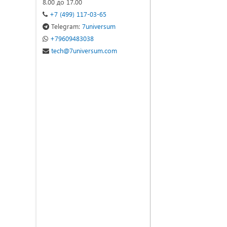
8.00 до 17.00
+7 (499) 117-03-65
Telegram:
7universum
+79609483038
tech@7universum.com