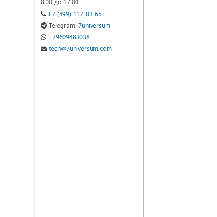
8.00 до 17.00
+7 (499) 117-03-65
Telegram:
7universum
+79609483038
tech@7universum.com