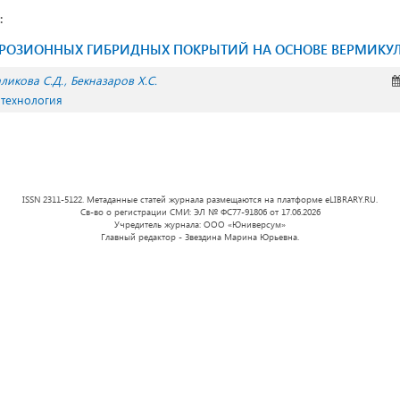
:
РРОЗИОННЫХ ГИБРИДНЫХ ПОКРЫТИЙ НА ОСНОВЕ ВЕРМИКУ
ликова С.Д.
Бекназаров Х.С.
 технология
ISSN 2311-5122. Метаданные статей журнала размещаются на платформе eLIBRARY.RU.
Св-во о регистрации СМИ: ЭЛ № ФС77-91806 от 17.06.2026
Учредитель журнала: ООО «Юниверсум»
Главный редактор - Звездина Марина Юрьевна.