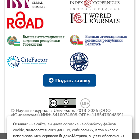
Подать заявку
© Научные журналы Universum, 2013-2026 (ООО
«Юниверсум») ИНН: 5410074608 ОГРН: 1185476048691
Это произведение доступно по
лицензии Creative
Commons « Attribution» («Атрибуция») 4.0
Оставаясь на сайте, вы даете согласие на обработку файлов
Непортированная
.
cookie, пользовательских данных, собираемых, в том числе с
использованием сервисов Яндекс.Метрика, в целях обеспечения