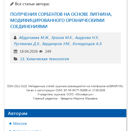
Все статьи автора:
ПОЛУЧЕНИЯ СОРБЕНТОВ НА ОСНОВЕ ЛИГНИНА,
МОДИФИЦИРОВАННОГО ОРГАНИЧЕСКИМИ
СОЕДИНЕНИЯМИ
Абдуллаева М.Ж.
Уразов М.К.
Ашурова Н.У.
Рустамова Д.Х.
Бердияров У.М.
Холмуродов А.Э.
18.04.2026
249
13. Химическая технология
ISSN 2311-5122. Метаданные статей журнала размещаются на платформе eLIBRARY.RU.
Св-во о регистрации СМИ: ЭЛ № ФС77-91806 от 17.06.2026
Учредитель журнала: ООО «Юниверсум»
Главный редактор - Звездина Марина Юрьевна.
Авторам
Миссия