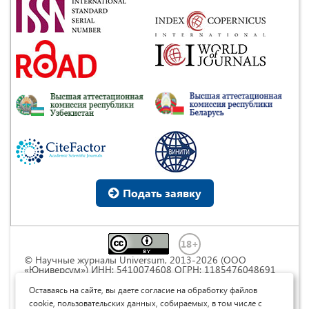
Подать заявку
© Научные журналы Universum, 2013-2026 (ООО
«Юниверсум») ИНН: 5410074608 ОГРН: 1185476048691
Это произведение доступно по
лицензии Creative
Commons « Attribution» («Атрибуция») 4.0
Оставаясь на сайте, вы даете согласие на обработку файлов
Непортированная
.
cookie, пользовательских данных, собираемых, в том числе с