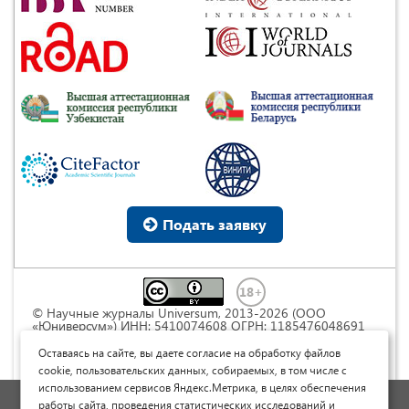
Подать заявку
© Научные журналы Universum, 2013-2026 (ООО
«Юниверсум») ИНН: 5410074608 ОГРН: 1185476048691
Это произведение доступно по
лицензии Creative
Commons « Attribution» («Атрибуция») 4.0
Оставаясь на сайте, вы даете согласие на обработку файлов
Непортированная
.
cookie, пользовательских данных, собираемых, в том числе с
использованием сервисов Яндекс.Метрика, в целях обеспечения
Политика обработки персональных данных
работы сайта, проведения статистических исследований и