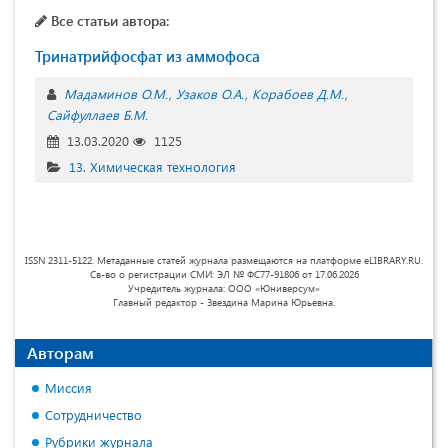
Все статьи автора:
Тринатрийфосфат из аммофоса
Мадаминов О.М.
Узаков О.А.
Корабоев Д.М.
Сайфуллаев Б.М.
13.03.2020
1125
13. Химическая технология
ISSN 2311-5122. Метаданные статей журнала размещаются на платформе eLIBRARY.RU.
Св-во о регистрации СМИ: ЭЛ № ФС77-91806 от 17.06.2026
Учредитель журнала: ООО «Юниверсум»
Главный редактор - Звездина Марина Юрьевна.
Авторам
Миссия
Сотрудничество
Рубрики журнала