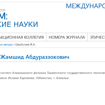
МЕЖДУНАР
АКЦИОННАЯ КОЛЛЕГИЯ
НОМЕРА ЖУРНАЛА
ЭТИЧЕС
ши авторы
Шербутаев Ж.А.
 Жамшид Абдураззокович
ссистент Алмалыкского филиала Ташкентского государственного техниче
мени Ислама Каримова, Узбекистан, г. Алмалык