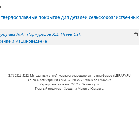
:
твердосплавные покрытие для деталей сельскохозяйственны
рбутаев Ж.А.
Нормуродов У.Э.
Исаев С.И.
оение и машиноведение
ISSN 2311-5122. Метаданные статей журнала размещаются на платформе eLIBRARY.RU.
Св-во о регистрации СМИ: ЭЛ № ФС77-91806 от 17.06.2026
Учредитель журнала: ООО «Юниверсум»
Главный редактор - Звездина Марина Юрьевна.