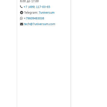
8.00 до 17.00
+7 (499) 117-03-65
Telegram:
7universum
+79609483038
tech@7universum.com