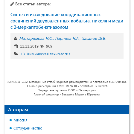
Все статьи автора:
Синтез и исследование координационных
соединений двухвалентных кобальта, никеля и меди
с 2-меркаптобензтиазолом
Маткаримова Н.О.
Парпиев Н.А.
Хасанов Ш.Б.
11.11.2019
969
13. Химическая технология
ISSN 2311-5122. Метаданные статей журнала размещаются на платформе eLIBRARY.RU.
Св-во о регистрации СМИ: ЭЛ № ФС77-91806 от 17.06.2026
Учредитель журнала: ООО «Юниверсум»
Главный редактор - Звездина Марина Юрьевна.
Авторам
Миссия
Сотрудничество