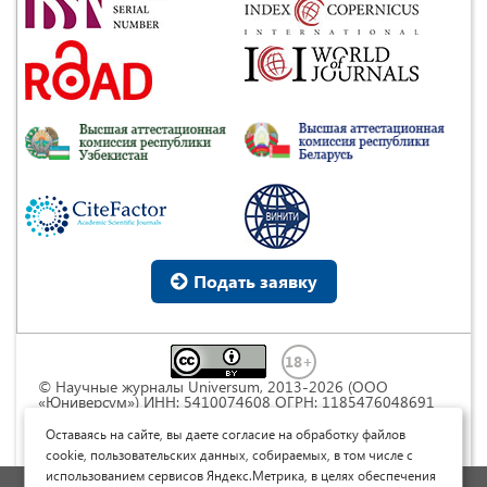
Подать заявку
© Научные журналы Universum, 2013-2026 (ООО
«Юниверсум») ИНН: 5410074608 ОГРН: 1185476048691
Это произведение доступно по
лицензии Creative
Commons « Attribution» («Атрибуция») 4.0
Оставаясь на сайте, вы даете согласие на обработку файлов
Непортированная
.
cookie, пользовательских данных, собираемых, в том числе с
использованием сервисов Яндекс.Метрика, в целях обеспечения