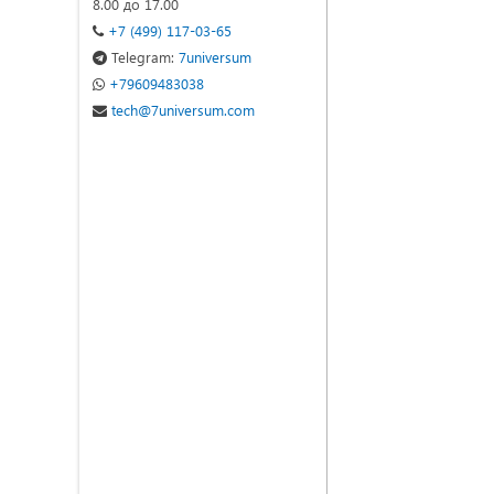
8.00 до 17.00
+7 (499) 117-03-65
Telegram:
7universum
+79609483038
tech@7universum.com