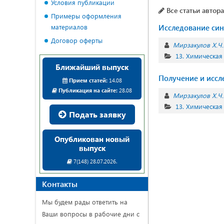
Условия публикации
Все статьи автора
Примеры оформления
материалов
Исследование син
Договор оферты
Мирзакулов Х.Ч.
13. Химическая
Ближайший выпуск
Получение и иссл
Прием статей:
14.08
Публикация на сайте:
28.08
Мирзакулов Х.Ч.
13. Химическая
Подать заявку
Опубликован новый
выпуск
7(148) 28.07.2026.
Контакты
Мы будем рады ответить на
Ваши вопросы в рабочие дни с