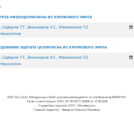
:
теза нитроцеллюлозы из хлопкового линта
Сафаров Т.Т.
Бекназаров Х.С.
Мамажанов Г.О.
 технология
едование ацетата целлюлозы из хлопкового линта
Сафаров Т.Т.
Бекназаров Х.С.
Мамажанов Г.О.
 технология
ISSN 2311-5122. Метаданные статей журнала размещаются на платформе eLIBRARY.RU.
Св-во о регистрации СМИ: ЭЛ № ФС77-91806 от 17.06.2026
Учредитель журнала: ООО «Юниверсум»
Главный редактор - Звездина Марина Юрьевна.