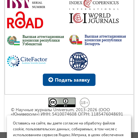
Подать заявку
© Научные журналы Universum, 2013-2026 (ООО
«Юниверсум») ИНН: 5410074608 ОГРН: 1185476048691
Это произведение доступно по
лицензии Creative
Commons « Attribution» («Атрибуция») 4.0
Оставаясь на сайте, вы даете согласие на обработку файлов
Непортированная
.
cookie, пользовательских данных, собираемых, в том числе с
использованием сервисов Яндекс.Метрика, в целях обеспечения