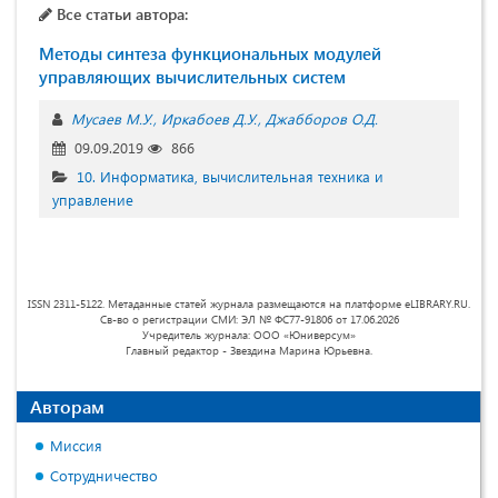
Все статьи автора:
Методы синтеза функциональных модулей
управляющих вычислительных систем
Мусаев М.У.
Иркабоев Д.У.
Джабборов О.Д.
09.09.2019
866
10. Информатика, вычислительная техника и
управление
ISSN 2311-5122. Метаданные статей журнала размещаются на платформе eLIBRARY.RU.
Св-во о регистрации СМИ: ЭЛ № ФС77-91806 от 17.06.2026
Учредитель журнала: ООО «Юниверсум»
Главный редактор - Звездина Марина Юрьевна.
Авторам
Миссия
Сотрудничество