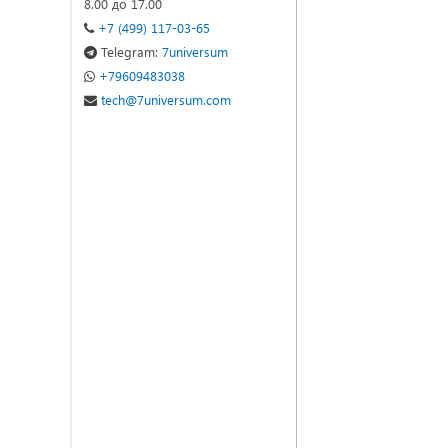
8.00 до 17.00
+7 (499) 117-03-65
Telegram:
7universum
+79609483038
tech@7universum.com