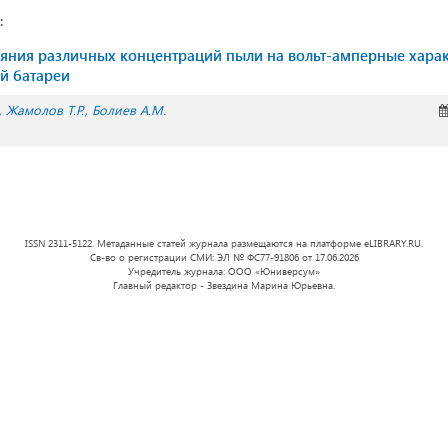
:
яния различных концентраций пыли на вольт-амперные хара
й батареи
Жамолов Т.Р.
Болиев А.М.
ISSN 2311-5122. Метаданные статей журнала размещаются на платформе eLIBRARY.RU.
Св-во о регистрации СМИ: ЭЛ № ФС77-91806 от 17.06.2026
Учредитель журнала: ООО «Юниверсум»
Главный редактор - Звездина Марина Юрьевна.