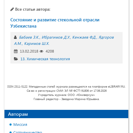
Все статьи автора:
Состояние и развитие стекольной отрасли
Узбекистана
Бабаев З.К.
Ибрагимов Д.У.
Кенжаев Ф.Д.
Ядгоров
А.М.
Каримов Ш.Х.
13.02.2018
4208
13. Химическая технология
ISSN 2311-5122. Метаданные статей журнала размещаются на платформе eLIBRARY.RU.
Св-во о регистрации СМИ: ЭЛ № ФС77-91806 от 17.06.2026
Учредитель журнала: ООО «Юниверсум»
Главный редактор - Звездина Марина Юрьевна.
Авторам
Миссия
Сотрудничество