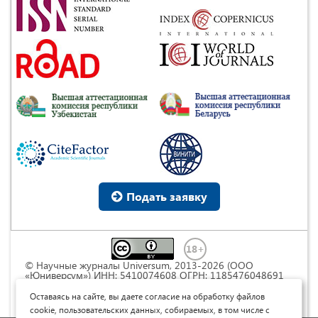
Подать заявку
© Научные журналы Universum, 2013-2026 (ООО
«Юниверсум») ИНН: 5410074608 ОГРН: 1185476048691
Это произведение доступно по
лицензии Creative
Commons « Attribution» («Атрибуция») 4.0
Оставаясь на сайте, вы даете согласие на обработку файлов
Непортированная
.
cookie, пользовательских данных, собираемых, в том числе с