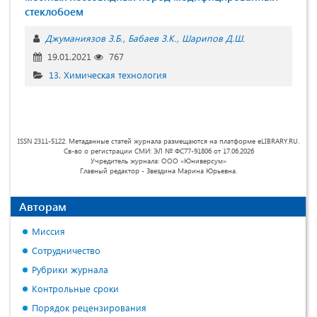
стеклобоем
Джуманиязов З.Б.
Бабаев З.К.
Шарипов Д.Ш.
19.01.2021
767
13. Химическая технология
ISSN 2311-5122. Метаданные статей журнала размещаются на платформе eLIBRARY.RU.
Св-во о регистрации СМИ: ЭЛ № ФС77-91806 от 17.06.2026
Учредитель журнала: ООО «Юниверсум»
Главный редактор - Звездина Марина Юрьевна.
Авторам
Миссия
Сотрудничество
Рубрики журнала
Контрольные сроки
Порядок рецензирования