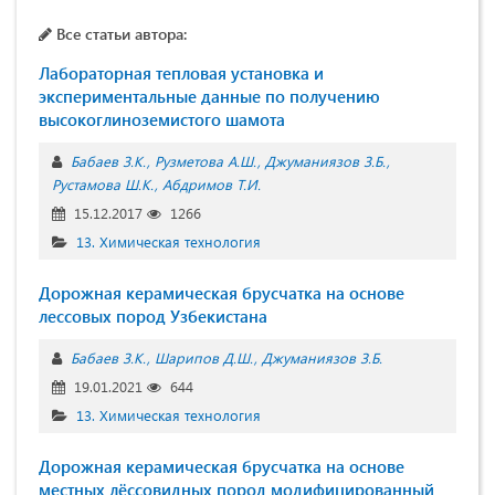
Все статьи автора:
Лабораторная тепловая установка и
экспериментальные данные по получению
высокоглиноземистого шамота
Бабаев З.К.
Рузметова А.Ш.
Джуманиязов З.Б.
Рустамова Ш.К.
Абдримов Т.И.
15.12.2017
1266
13. Химическая технология
Дорожная керамическая брусчатка на основе
лессовых пород Узбекистана
Бабаев З.К.
Шарипов Д.Ш.
Джуманиязов З.Б.
19.01.2021
644
13. Химическая технология
Дорожная керамическая брусчатка на основе
местных лёссовидных пород модифицированный