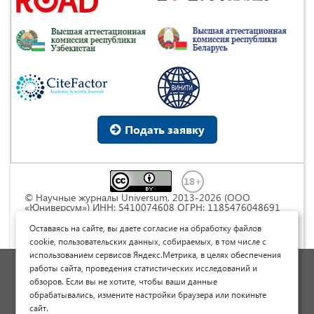
Подать заявку
© Научные журналы Universum, 2013-2026 (ООО
«Юниверсум») ИНН: 5410074608 ОГРН: 1185476048691
Это произведение доступно по
лицензии Creative
Commons « Attribution» («Атрибуция») 4.0
Оставаясь на сайте, вы даете согласие на обработку файлов
Непортированная
.
cookie, пользовательских данных, собираемых, в том числе с
использованием сервисов Яндекс.Метрика, в целях обеспечения
Политика обработки персональных данных
работы сайта, проведения статистических исследований и
обзоров. Если вы не хотите, чтобы ваши данные
Договор оферты
обрабатывались, измените настройки браузера или покиньте
Опубликовать научную статью
сайт.