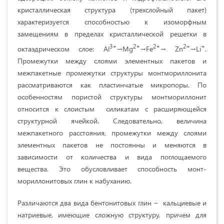
кристаллическая структура (трехслойный пакет)
характеризуется способностью к изоморфным
замещениям в пределах кристаллической решетки в
3+
2+
2+
2+
+
октаэдрическом слое: Аl
→Mg
→Fe
→ Zn
→Li
.
Промежутки между слоями элементных пакетов и
межпакетные промежутки структуры монтмориллонита
рассматриваются как пластинчатые микропоры. По
особенностям пористой структуры монтмориллонит
относится к слоистым силикатам с расширяющейся
структурной ячейкой. Следовательно, величина
межпакетного расстояния, промежутки между слоями
элементных пакетов не постоянны и меняются в
зависимости от количества и вида поглощаемого
вещества. Это обусловливает способность монт-
мориллонитовых глин к набуханию.
Различаются два вида бентонитовых глин − кальциевые и
натриевые, имеющие сложную структуру, причем для