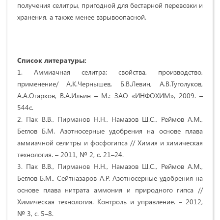
получения селитры, пригодной для бестарной перевозки и
хранения, а также менее взрывоопасной.
Cписок литературы:
1. Аммиачная селитра: свойства, производство,
применение/ А.К.Чернышев, Б.В.Левин, А.В.Туголуков,
А.А.Огарков, В.А.Ильин – М.: ЗАО «ИНФОХИМ», 2009. –
544с.
2. Пак В.В., Пирманов Н.Н., Намазов Ш.С., Реймов А.М.,
Беглов Б.М. Азотносерные удобрения на основе плава
аммиачной селитры и фосфогипса // Химия и химическая
технология. – 2011, № 2, с. 21–24.
3. Пак В.В., Пирманов Н.Н., Намазов Ш.С., Реймов А.М.,
Беглов Б.М., Сейтназаров А.Р. Азотносерные удобрения на
основе плава нитрата аммония и природного гипса //
Химическая технология. Контроль и управление. – 2012,
№ 3, с. 5–8.