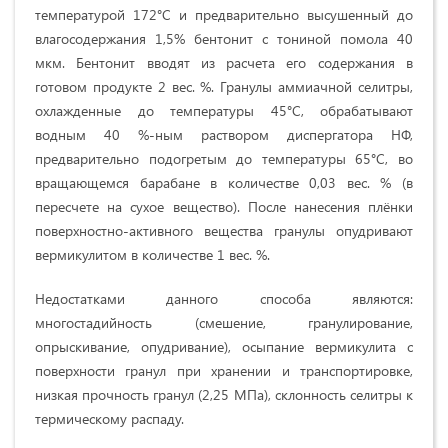
температурой 172°С и предварительно высушенный до
влагосодержания 1,5% бентонит с тониной помола 40
мкм. Бентонит вводят из расчета его содержания в
готовом продукте 2 вес. %. Гранулы аммиачной селитры,
охлажденные до температуры 45°С, обрабатывают
водным 40 %-ным раствором диспергатора НФ,
предварительно подогретым до температуры 65°С, во
вращающемся барабане в количестве 0,03 вес. % (в
пересчете на сухое вещество). После нанесения плёнки
поверхностно-активного вещества гранулы опудривают
вермикулитом в количестве 1 вес. %.
Недостатками данного способа являются:
многостадийность (смешение, гранулирование,
опрыскивание, опудривание), осыпание вермикулита с
поверхности гранул при хранении и транспортировке,
низкая прочность гранул (2,25 МПа), склонность селитры к
термическому распаду.