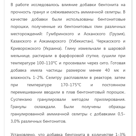
В работе исследовалось влияние добавки бентонита на
прочность гранул и слёживаемость аммиачной селитры. В
качестве добавки были использованы бентонитовые
порошки, полученные из бентонитовых глин различных
месторождений: Гумбринского и Асканского (Грузия),
Казахского и Азкамарского (Узбекистан), Черкасского и
Криворожского (Украина). Глину измельчали в шаровой
мельнице, растирали в фарфоровой ступке, сушили при
температуре 100-110°С и просеивали через сито. Готовая
добавка имела частицы размером менее 40 мк и
влажность 1-2%. Селитру расплавляли в реакторе, затем
при температуре 170-175°С и постоянном
перемешивании вводили в плав бентонитовый порошок.
Суспензию гранулировали методом приллирования.
Гранулы охлаждали. Были получены образцы
гранулированной аммиачной селитры с добавками 0,5-
3,0% различных бентонитов.
Установлено, что добавка бентонита в количестве 1-3%