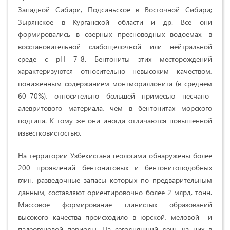
Западной Сибири, Подсиньское в Восточной Сибири;
Зырянское в Курганской области и др. Все они
формировались в озерных пресноводных водоемах, в
восстановительной слабощелочной или нейтральной
среде с рН 7-8. Бентониты этих месторождений
характеризуются относительно невысоким качеством,
пониженным содержанием монтмориллонита (в среднем
60–70%), относительно большей примесью песчано-
алевритового материала, чем в бентонитах морского
подтипа. К тому же они иногда отличаются повышенной
известковистостью.
На территории Узбекистана геологами обнаружены более
200 проявлений бентонитовых и бентонитоподобных
глин, разведочные запасы которых по предварительным
данным, составляют ориентировочно более 2 млрд. тонн.
Массовое формирование глинистых образований
высокого качества происходило в юрской, меловой и
палеогеновой периоды. На сегодняшний день из них в