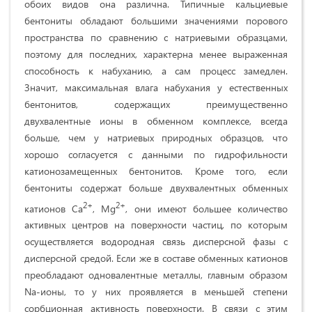
обоих видов она различна. Типичные кальциевые
бентониты обладают большими значениями порового
пространства по сравнению с натриевыми образцами,
поэтому для последних, характерна менее выраженная
способность к набуханию, а сам процесс замедлен.
Значит, максимальная влага набухания у естественных
бентонитов, содержащих преимущественно
двухвалентные ионы в обменном комплексе, всегда
больше, чем у натриевых природных образцов, что
хорошо согласуется с данными по гидрофильности
катионозамещенных бентонитов. Кроме того, если
бентониты содержат больше двухвалентных обменных
2+
2+
катионов Са
, Mg
, они имеют большее количество
активных центров на поверхности частиц, по которым
осуществляется водородная связь дисперсной фазы с
дисперсной средой. Если же в составе обменных катионов
преобладают одновалентные металлы, главным образом
Na-ионы, то у них проявляется в меньшей степени
сорбционная активность поверхности. В связи с этим