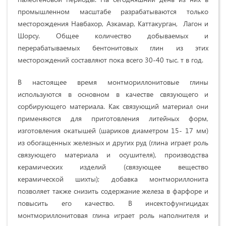
промышленном масштабе разрабатываются только
месторождения Навбахор, Азкамар, Каттакурган, Лагон и
Шорсу. Общее количество добываемых и
перерабатываемых бентонитовых глин из этих
месторождений составляют пока всего 30-40 тыс. т в год.
В настоящее время монтмориллонитовые глины
используются в основном в качестве связующего и
сорбирующего материала. Как связующий материал они
применяются для приготовления литейных форм,
изготовления окатышей (шариков диаметром 15-
17 мм
)
из обогащенных железных и других руд (глина играет роль
связующего материала и осушителя), производства
керамических изделий (связующее вещество
керамической шихты); добавка монтмориллонита
позволяет также снизить содержание железа в фарфоре и
повысить его качество. В инсектофунгицидах
монтмориллонитовая глина играет роль наполнителя и