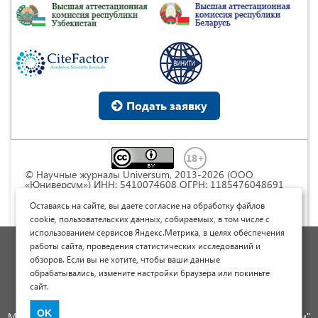
Подать заявку
© Научные журналы Universum, 2013-2026 (ООО
«Юниверсум») ИНН: 5410074608 ОГРН: 1185476048691
Это произведение доступно по
лицензии Creative
Commons « Attribution» («Атрибуция») 4.0
Оставаясь на сайте, вы даете согласие на обработку файлов
Непортированная
.
cookie, пользовательских данных, собираемых, в том числе с
использованием сервисов Яндекс.Метрика, в целях обеспечения
Политика обработки персональных данных
работы сайта, проведения статистических исследований и
обзоров. Если вы не хотите, чтобы ваши данные
Договор оферты
обрабатывались, измените настройки браузера или покиньте
Опубликовать научную статью
сайт.
Сайт научных статей и публикаций
OK
Международный научно-исследовательский журнал "Юниверсум"