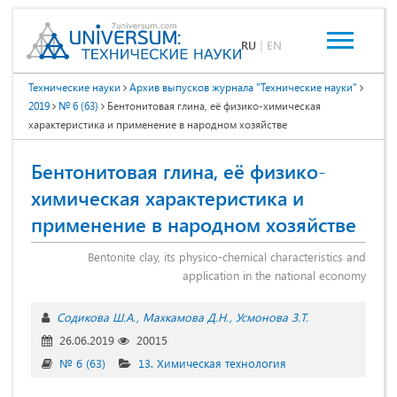
RU
|
EN
Технические науки
Архив выпусков журнала "Технические науки"
2019
№ 6 (63)
Бентонитовая глина, её физико-химическая
характеристика и применение в народном хозяйстве
Бентонитовая глина, её физико-
химическая характеристика и
применение в народном хозяйстве
Bentonite clay, its physico-chemical characteristics and
application in the national economy
Содикова Ш.А.
Махкамова Д.Н.
Усмонова З.Т.
26.06.2019
20015
№ 6 (63)
13. Химическая технология