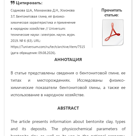
Цитировать:
Прочитать
Содикова Ш.А., Махкамова Д.Н., Усмонова
статью:
З.Т. Бентонитовая глина, её физико-
химическая характеристика и применение
в народном хозяйстве // Universum:
технические науки : электрон. научн. журн.
2019. № 6 (63). URL:
https://7universum.com/ru/tech/archive/item/7515
(дата обращения: 09.08.2026).
АННОТАЦИЯ
В статье представлены сведения о бентонитовой глине, ее
типах и месторождениях. Исследованы физико-
химические показатели бентонитовой глины, а также ее
использование в народном хозяйстве.
ABSTRACT
The article presents information about bentonite clay, types
and its deposits. The physicochemical parameters of
bentonite clay, as well as its use in the national economy,