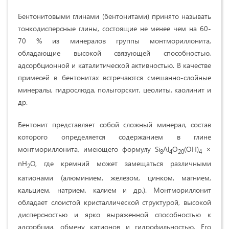
Бентонитовыми глинами (бентонитами) принято называть
тонкодисперсные глины, состоящие не менее чем на 60-
70 % из минералов группы монтмориллонита,
обладающие высокой связующей способностью,
адсорбционной и каталитической активностью. В качестве
примесей в бентонитах встречаются смешанно-слойные
минералы, гидрослюда, полыгорскит, цеолиты, каолинит и
др.
Бентонит представляет собой сложный минерал, состав
которого определяется содержанием в глине
монтмориллонита, имеющего формулу Si
Al
O
(ОН)
×
8
4
20
4
nH
O, где кремний может замещаться различными
2
катионами (алюминием, железом, цинком, магнием,
кальцием, натрием, калием и др.). Монтмориллонит
обладает слоистой кристаллической структурой, высокой
дисперсностью и ярко выраженной способностью к
адсорбции, обмену катионов и гидрофильностью. Его