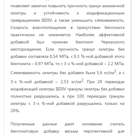
позволяет заметно повысить прочность гранул аммиачной
селитры и устойчивость к модификационным
превращениям IIIDIV, а также уменьшить слёживаемость.
Скорость влагопоглощения в присутствии бентонита
практически не изменяется. Наиболее эффективной
добавкой был признан бентонит Черкасского
месторождения. Если прочность гранул селитры без
добавки составляла 0,54 МПа, с 0,3 %-ной добавкой этого
бентонита – 0,97 МПа, то с 3-х %-ной добавкой – 2,2 МПа.
2
Слеживаемость селитры без добавки была 5,6 кг/см
, а с
2
3-х %-ной добавкой – 2,53 кг/см
. При 20 переходах
модификаций селитры IIIDIV гранулы селитры без добавки
полностью разрушались, а при 100 переходах гранулы
селитры с 3-х %-ной добавкой разрушались только на
20%.
Полученные данные дают основание считать
бентонитовую добавку весьма перспективной для