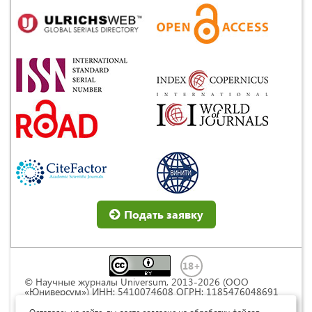
Подать заявку
© Научные журналы Universum, 2013-2026 (ООО
«Юниверсум») ИНН: 5410074608 ОГРН: 1185476048691
Это произведение доступно по
лицензии Creative
Commons « Attribution» («Атрибуция») 4.0