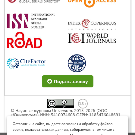
Подать заявку
© Научные журналы Universum, 2013-2026 (ООО
«Юниверсум») ИНН: 5410074608 ОГРН: 1185476048691
Это произведение доступно по
лицензии Creative
Commons « Attribution» («Атрибуция») 4.0
Оставаясь на сайте, вы даете согласие на обработку файлов
Непортированная
.
cookie, пользовательских данных, собираемых, в том числе с