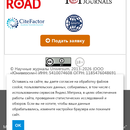
Подать заявку
© Научные журналы Universum, 2013-2026 (ООО
«Юниверсум») ИНН: 5410074608 ОГРН: 1185476048691
Это произведение доступно по
лицензии Creative
Commons « Attribution» («Атрибуция») 4.0
Оставаясь на сайте, вы даете согласие на обработку файлов
Непортированная
.
cookie, пользовательских данных, собираемых, в том числе с
использованием сервисов Яндекс.Метрика, в целях обеспечения
Политика обработки персональных данных
работы сайта, проведения статистических исследований и
обзоров. Если вы не хотите, чтобы ваши данные
Договор оферты
обрабатывались, измените настройки браузера или покиньте
Опубликовать научную статью
сайт.
Сайт научных статей и публикаций
OK
Международный научно-исследовательский журнал "Юниверсум"