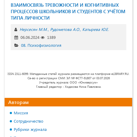
ВЗАИМОСВЯЗЬ ТРЕВОЖНОСТИ И КОГНИТИВНЫХ
ПРОЦЕССОВ ШКОЛЬНИКОВ И СТУДЕНТОВ С УЧЁТОМ
ТИПА ЛИЧНОСТИ
Нерсесян М.М.
Рудометова А.О.
Катырева Ю.Е.
06.06.2024
1389
08. Психофизиология
ISSN 2311-6099. Метаданные статей журнала размещаются на платформе eLIBRARY.RU.
Св-во о регистрации СМИ: ЭЛ № ФС77-91807 от 03.07.2026
Учредитель журнала: ООО «Юниверсум»
Главный редактор - Ходакова Нина Павловна.
Авторам
Миссия
Сотрудничество
Рубрики журнала