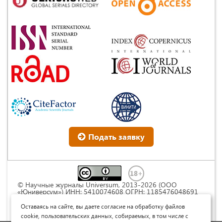
Подать заявку
© Научные журналы Universum, 2013-2026 (ООО
«Юниверсум») ИНН: 5410074608 ОГРН: 1185476048691
Это произведение доступно по
лицензии Creative
Commons « Attribution» («Атрибуция») 4.0
Оставаясь на сайте, вы даете согласие на обработку файлов
Непортированная
.
cookie, пользовательских данных, собираемых, в том числе с