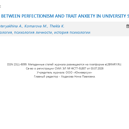
:
P BETWEEN PERFECTIONISM AND TRAIT ANXIETY IN UNIVERSITY
teryakhina A.
Komarova M.
Thekla K.
ология, психология личности, история психологии
ISSN 2311-6099. Метаданные статей журнала размещаются на платформе eLIBRARY.RU.
Св-во о регистрации СМИ: ЭЛ № ФС77-91807 от 03.07.2026
Учредитель журнала: ООО «Юниверсум»
Главный редактор - Ходакова Нина Павловна.