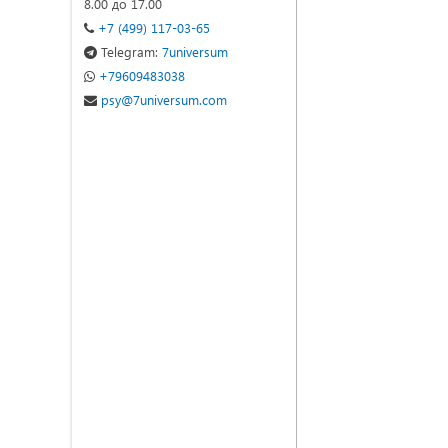
8.00 до 17.00
+7 (499) 117-03-65
Telegram:
7universum
+79609483038
psy@7universum.com