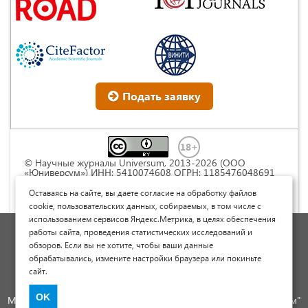
Подать заявку
© Научные журналы Universum, 2013-2026 (ООО
«Юниверсум») ИНН: 5410074608 ОГРН: 1185476048691
Это произведение доступно по
лицензии Creative
Commons « Attribution» («Атрибуция») 4.0
Оставаясь на сайте, вы даете согласие на обработку файлов
Непортированная
.
cookie, пользовательских данных, собираемых, в том числе с
использованием сервисов Яндекс.Метрика, в целях обеспечения
Политика обработки персональных данных
работы сайта, проведения статистических исследований и
обзоров. Если вы не хотите, чтобы ваши данные
Договор оферты
обрабатывались, измените настройки браузера или покиньте
Опубликовать научную статью
сайт.
Сайт научных статей и публикаций
OK
Международный научно-исследовательский журнал "Юниверсум"