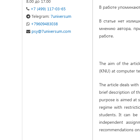
8.00 до 17.00
В работе упоминают
+7 (499) 117-03-65
Telegram:
7universum
В статье нет излиш
+79609483038
мнению автора, пр
psy@7universum.com
работе.
The aim of the articl
(KNU) at computer tec
The article deals wit
brief description of t
purpose is aimed at s
regime with restrict
students. It can be 
independent assignm
recommendations on t