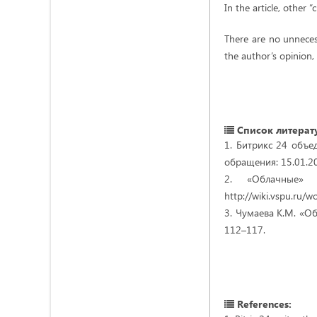
In the article, other 
There are no unnecess
the author’s opinion,
Список литерат
1. Битрикс 24 объед
обращения: 15.01.2
2. «Облачные» 
http://wiki.vspu.ru/
3. Чумаева К.М. «Об
112–117.
References: