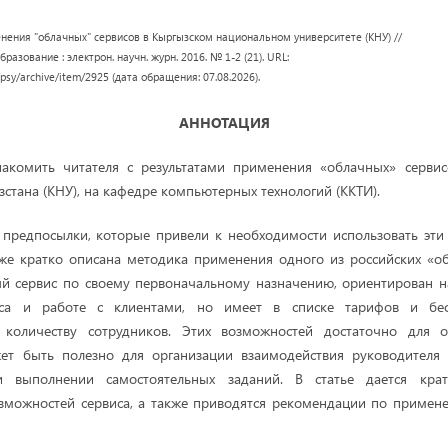
нения "облачных" сервисов в Кыргызском национальном университете (КНУ) //
бразование : электрон. научн. журн. 2016. № 1-2 (21). URL:
/psy/archive/item/2925 (дата обращения: 07.08.2026).
АННОТАЦИЯ
накомить читателя с результатами применения «облачных» серви
зстана (КНУ), на кафедре компьютерных технологий (ККТИ).
предпосылки, которые привели к необходимости использовать эти
кже кратко описана методика применения одного из российских «о
ый сервис по своему первоначальному назначению, ориентирован н
еса и работе с клиентами, но имеет в списке тарифов и бе
 количеству сотрудников. Этих возможностей достаточно для о
жет быть полезно для организации взаимодействия руководителя
и выполнении самостоятельных заданий. В статье дается кратк
зможностей сервиса, а также приводятся рекомендации по примен