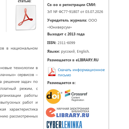
статью:
Св-во о регистрации СМИ:
ЭЛ № ФС77-91807 от 03.07.2026
Учредитель журнала:
ООО
«Юниверсум»
Выходит с 2013 года
ISSN:
2311-6099
сов в национальном
Языки:
русский, English.
Размещается в eLIBRARY.RU
 новые технологии в
Скачать информационное
блачных» сервисов –
письмо
а решение задач по
Размещается в:
сплатный режим, с
рганизации работы
 выпускных работ и
ая характеристика
ению рассмотренных