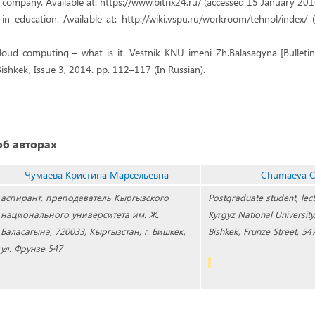
he company. Available at: https://www.bitrix24.ru/ (accessed 15 January 201
n education. Available at: http://wiki.vspu.ru/workroom/tehnol/index/
oud computing – what is it. Vestnik KNU imeni Zh.Balasagyna [Bulletin
 Bishkek, Issue 3, 2014. pp. 112–117 (In Russian).
б авторах
Чумаева Кристина Марсельевна
Chumaeva Ch
аспирант, преподаватель Кыргызского
Postgraduate student, lec
национального университета им. Ж.
Kyrgyz National University
Баласагына, 720033, Кыргызстан, г. Бишкек,
Bishkek, Frunze Street, 54
ул. Фрунзе 547