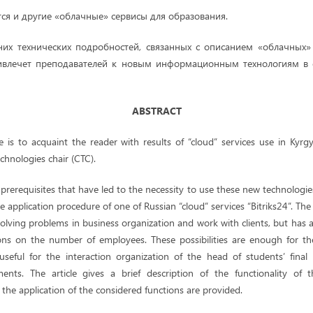
ся и другие «облачные» сервисы для образования.
них технических подробностей, связанных с описанием «облачных» 
ивлечет преподавателей к новым информационным технологиям в 
ABSTRACT
e is to acquaint the reader with results of “cloud” services use in Kyrg
hnologies chair (CTC).
h prerequisites that have led to the necessity to use these new technologies
he application procedure of one of Russian “cloud” services “Bitriks24”. The s
olving problems in business organization and work with clients, but has a li
ions on the number of employees. These possibilities are enough for th
useful for the interaction organization of the head of students’ fina
ents. The article gives a brief description of the functionality of t
he application of the considered functions are provided.