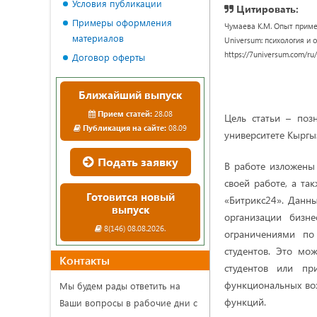
Условия публикации
Цитировать:
Примеры оформления
Чумаева К.М. Опыт приме
материалов
Universum: психология и о
https://7universum.com/ru
Договор оферты
Ближайший выпуск
Прием статей:
28.08
Цель статьи – поз
Публикация на сайте:
08.09
университете Кыргы
Подать заявку
В работе изложены 
своей работе, а та
Готовится новый
«Битрикс24». Данн
выпуск
организации бизн
8(146) 08.08.2026.
ограничениями по
студентов. Это мо
Контакты
студентов или пр
функциональных во
Мы будем рады ответить на
функций.
Ваши вопросы в рабочие дни с