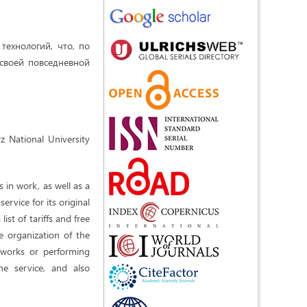
технологий, что, по
своей повседневной
yz National University
 in work, as well as a
ervice for its original
st of tariffs and free
e organization of the
l works or performing
he service, and also