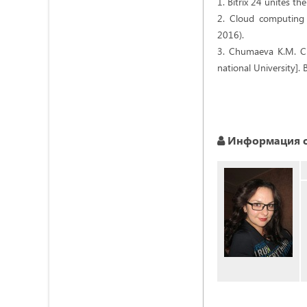
1. Bitrix 24 unites t
2. Cloud computing i
2016).
3. Chumaeva K.M. Cl
national University].
Информация о