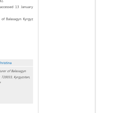
6).
 (accessed 13 January
 of Balasagyn Kyrgyz
ristina
turer of Balasagyn
, 720033, Kyrgyzstan,
7