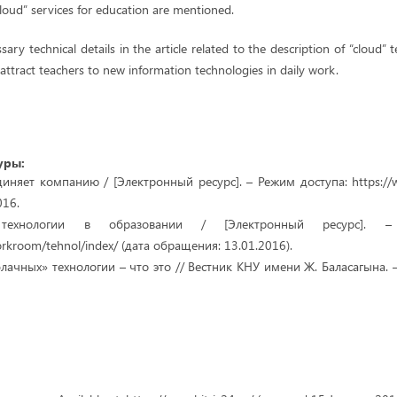
“cloud” services for education are mentioned.
ary technical details in the article related to the description of “cloud” t
 attract teachers to new information technologies in daily work.
уры:
иняет компанию / [Электронный ресурс]. – Режим доступа: https://ww
016.
технологии в образовании / [Электронный ресурс]. –
workroom/tehnol/index/ (дата обращения: 13.01.2016).
лачных» технологии – что это // Вестник КНУ имени Ж. Баласагына. – 