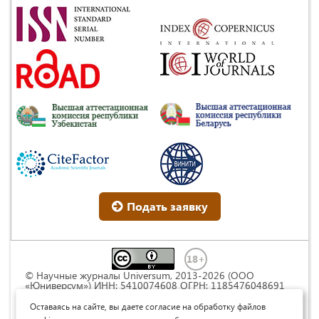
Подать заявку
© Научные журналы Universum, 2013-2026 (ООО
«Юниверсум») ИНН: 5410074608 ОГРН: 1185476048691
Это произведение доступно по
лицензии Creative
Commons « Attribution» («Атрибуция») 4.0
Оставаясь на сайте, вы даете согласие на обработку файлов
Непортированная
.