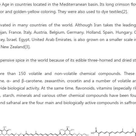
 Age in countries located in the Mediterranean basin. Its long crimson flo
vor and golden-yellow coloring. They were also used to dye textiles[2].
tivated in many countries of the world. Although Iran takes the leading
ijan, France, Italy, Austria, Belgium, Germany, Holland, Spain, Hungary,
ey, Israel, Egypt, United Arab Emirates, is also grown on a smaller scale i
d New Zealand[3].
xpensive spice in the world because of its edible three-horned and dried s
re than 150 volatile and non-volatile chemical compounds. These 
ne, α- and β-carotene, zeaxanthin, crocetin and a number of volatile an
e biological activity. At the same time, flavonoids, vitamins (especially ri
s, starch, minerals and various other chemical compounds have been foun
 and safranal are the four main and biologically active compounds in saffron