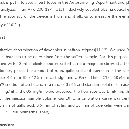
lask is put into special test tubes in the Autosampling Department and pl
analyzed in an Avio 200 (ISP - OES) inductively coupled plasma optical 
 The accuracy of the device is high, and it allows to measure the elem
-9
cy of 10
g.
art
itative determination of flavonoids in saffron stigmas[11,12]. We used 
e substances to be determined from the saffron sample. For this purpose
xed with 20 ml of alcohol and extracted using a magnetic stirrer at a te
tionary phase, the amount of rutin, gallic acid and quercetin in the s
orbax 4.6 mm ID x 12.5 mm cartridge and a Perkin Elmer C18 250x4.
5% solution of acetic acid in a ratio of 35:65 and standard solutions in acet
25 mg/ml and 0.05 mg/ml were prepared, the flow rate was 1 ml/min, th
, the injection sample volume was 10 μl. a calibration curve was gen
5 min of gallic acid, 3.6 min of rutin, and 16 min of quercetin were
0 C3D Plus Shimadzu Japan).
cussions