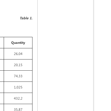
Table 1.
Quantity
26,04
20,15
74,33
1,025
432,2
35,87