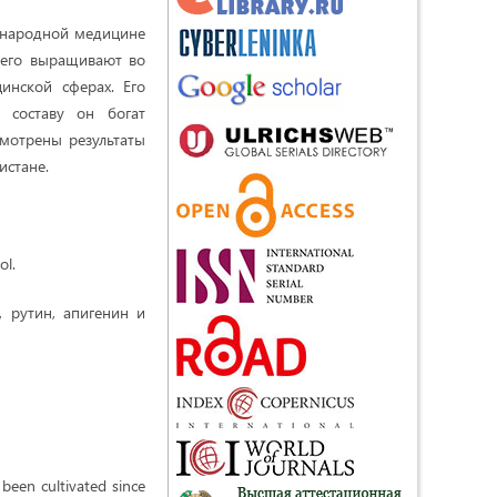
в народной медицине
 его выращивают во
инской сферах. Его
 составу он богат
смотрены результаты
истане.
ol.
 рутин, апигенин и
 been cultivated since