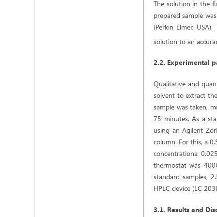
The solution in the f
prepared sample was 
(Perkin Elmer, USA).
solution to an accura
2.2. Experimental p
Qualitative and quant
solvent to extract th
sample was taken, mi
75 minutes. As a sta
using an Agilent Z
column. For this, a 0.
concentrations: 0.0
thermostat was 400C
standard samples, 2.
HPLC device (LC 203
3.1. Results and Dis