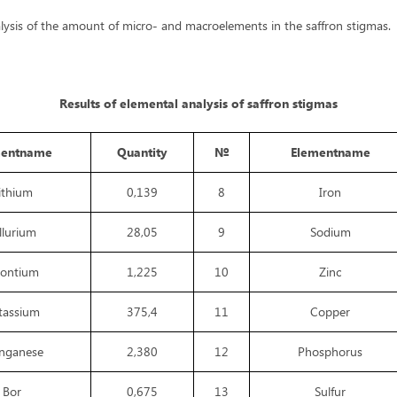
alysis of the amount of micro- and macroelements in the saffron stigmas.
Results of elemental analysis of saffron stigmas
mentname
Quantity
№
Elementname
ithium
0,139
8
Iron
llurium
28,05
9
Sodium
rontium
1,225
10
Zinc
tassium
375,4
11
Copper
nganese
2,380
12
Phosphorus
Bor
0,675
13
Sulfur