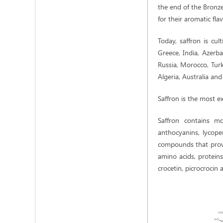
the end of the Bronze
for their aromatic fla
Today, saffron is cul
Greece, India, Azerba
Russia, Morocco, Turk
Algeria, Australia an
Saffron is the most e
Saffron contains mo
anthocyanins, lycope
compounds that provid
amino acids, protein
crocetin, picrocrocin