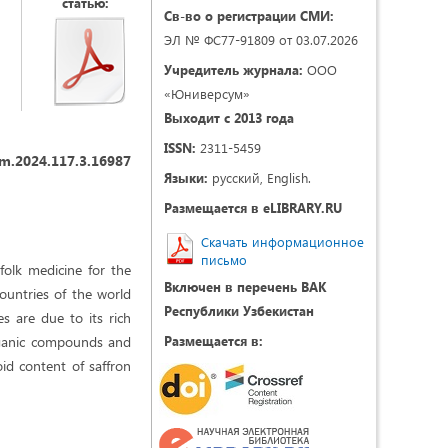
статью:
Св-во о регистрации СМИ:
ЭЛ № ФС77-91809 от 03.07.2026
Учредитель журнала:
ООО
«Юниверсум»
Выходит с 2013 года
ISSN:
2311-5459
m.2024.117.3.16987
Языки:
русский, English.
Размещается в eLIBRARY.RU
Скачать информационное
письмо
folk medicine for the
Включен в перечень ВАК
ountries of the world
Республики Узбекистан
es are due to its rich
organic compounds and
Размещается в:
oid content of saffron