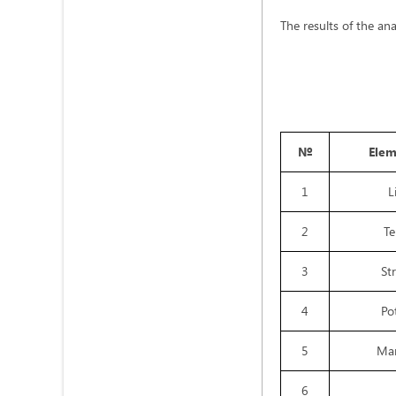
The results of the an
№
Ele
1
L
2
Te
3
St
4
Po
5
Ma
6