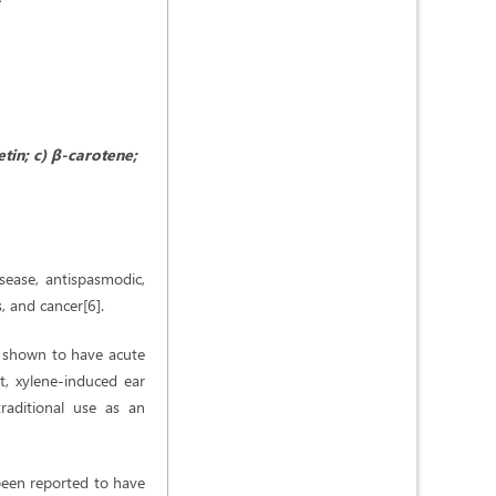
tin; c) β-carotene;
isease, antispasmodic,
, and cancer[6].
n shown to have acute
t, xylene-induced ear
raditional use as an
 been reported to have