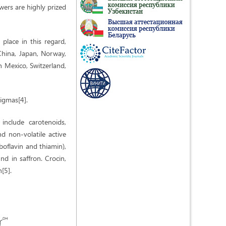
wers are highly prized
 place in this regard,
 China, Japan, Norway,
n Mexico, Switzerland,
tigmas[4].
include carotenoids,
d non-volatile active
boflavin and thiamin),
d in saffron. Crocin,
[5].