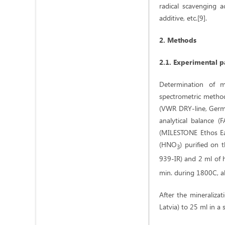
radical scavenging a
additive, etc.[9].
2. Methods
2.1. Experimental p
Determination of m
spectrometric method[
(VWR DRY-line, Germa
analytical balance (F
(MILESTONE Ethos Eas
(HNO
) purified on t
3
939-IR) and 2 ml of 
min. during 1800C, al
After the mineralizat
Latvia) to 25 ml in a 