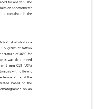
aced for analysis. The
emission spectrometer
ents contained in the
96% ethyl alcohol as a
, 0.5 grams of saffron
mperature of 30°C for
amples was determined
6 mm 5 mm C18 (USA)
onitrile with different
e temperature of the
erated. Based on the
 chromatogramed on an