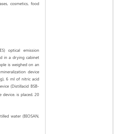
ases, cosmetics, food
S) optical emission
ed in a drying cabinet
mple is weighed on an
 mineralization device
, 6 ml of nitric acid
device (Distillacid BSB-
e device. is placed. 20
stilled water (BIOSAN,