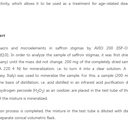
ctivity, which allows it to be used as a treatment for age-related dise
art
acro and microelements in saffron stigmas by AVIO 200 (ISP-OE
10]. In order to analyze the sample of saffron stigmas, it was first dri
ny) until the mass did not change. 200 mg of the completely dried sa
A 220 4 N) for mineralization, i.e. to turn it into a clear solution. A
y, Italy) was used to mineralize the sample. For this, a sample (200 mg)
he basis of distillation, i.e. acid distilled in an infrared acid purification 
hydrogen peroxide (H
O
) as an oxidizer, are placed in the test tube of th
2
2
l the mixture is mineralized.
ion process is completed, the mixture in the test tube is diluted with di
separate conical volumetric flask.