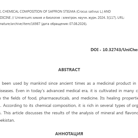
ev K. CHEMICAL COMPOSITION OF SAFFRON STIGMA (Crocus sativus L.) AND
CINE // Universum: химия и биология : электрон. научн. журн. 2024. 3(117). URL:
/nature/archive/item/16987 (дата обращения: 07.08.2026).
DOI - 10.32743/UniChe
ABSTRACT
 been used by mankind since ancient times as a medicinal product in 
seases. Even in today's advanced medical era, it is cultivated in many c
 the fields of food, pharmaceuticals, and medicine. Its healing properti
. According to its chemical composition, it is rich in several types of 
This article discusses the results of the analysis of mineral and flavon
ekistan.
АННОТАЦИЯ