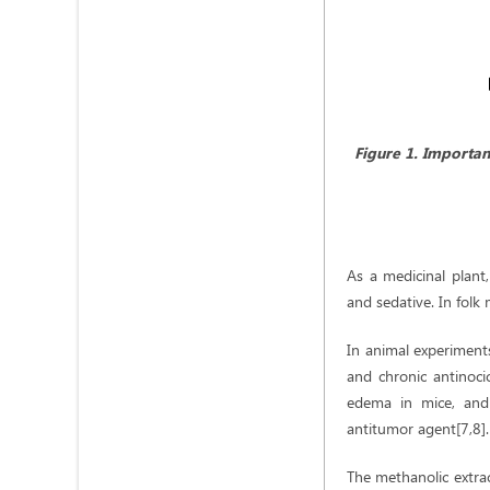
Figure 1. Importan
As a medicinal plant,
and sedative. In folk 
In animal experiment
and chronic antinoci
edema in mice, and 
antitumor agent[7,8].
The methanolic extrac