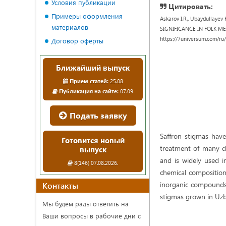
Условия публикации
Цитировать:
Примеры оформления
Askarov I.R., Ubaydullay
материалов
SIGNIFICANCE IN FOLK MEDI
https://7universum.com/ru
Договор оферты
Ближайший выпуск
Прием статей:
25.08
Публикация на сайте:
07.09
Подать заявку
Saffron stigmas have
Готовится новый
treatment of many di
выпуск
and is widely used in
8(146) 07.08.2026.
chemical composition
inorganic compounds. 
Контакты
stigmas grown in Uzb
Мы будем рады ответить на
Ваши вопросы в рабочие дни с