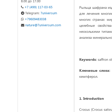
8.00 до 17.00
+7 (499) 117-03-65
Рыльца шафрана изд
Telegram:
7universum
для лечения многи
+79609483038
многих странах ми
nature@7universum.com
целебные свойств
несколькими типами
анализа минерально
Keywords:
saffron st
Ключевые слова
кемпферол.
1. Introduction
Crocus (Crocus sativu