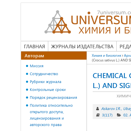
ГЛАВНАЯ
ЖУРНАЛЫ ИЗДАТЕЛЬСТВА
РЕД
Авторам
Химия и биология
Арх
(Crocus sativus L.) AND
Миссия
CHEMICAL C
Сотрудничество
Рубрики журнала
L.) AND SI
Контрольные сроки
ХИМИЧЕ
Порядок рецензирования
Политика относительно
Askarov I.R.
Ubay
открытого доступа,
3(117)
02.
лицензирования и
авторского права