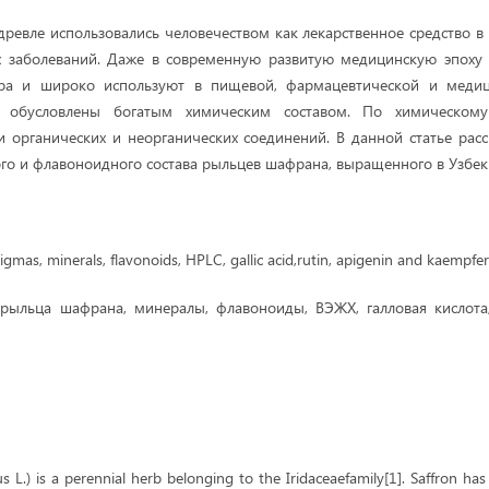
ревле использовались человечеством как лекарственное средство 
х заболеваний. Даже в современную развитую медицинскую эпоху
ра и широко используют в пищевой, фармацевтической и медиц
а обусловлены богатым химическим составом. По химическому
 органических и неорганических соединений. В данной статье рас
го и флавоноидного состава рыльцев шафрана, выращенного в Узбек
igmas, minerals, flavonoids, HPLC, gallic acid,rutin, apigenin and kaempfer
:
рыльца шафрана, минералы, флавоноиды, ВЭЖХ, галловая кислота,
s L.) is a perennial herb belonging to the Iridaceaefamily[1]. Saffron has