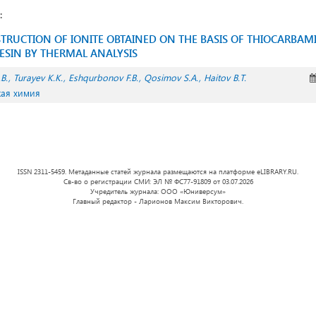
:
STRUCTION OF IONITE OBTAINED ON THE BASIS OF THIOCARBAM
SIN BY THERMAL ANALYSIS
B.
Turayev K.K.
Eshqurbonov F.B.
Qosimov S.A.
Haitov B.T.
кая химия
ISSN 2311-5459. Метаданные статей журнала размещаются на платформе eLIBRARY.RU.
Св-во о регистрации СМИ: ЭЛ № ФС77-91809 от 03.07.2026
Учредитель журнала: ООО «Юниверсум»
Главный редактор - Ларионов Максим Викторович.