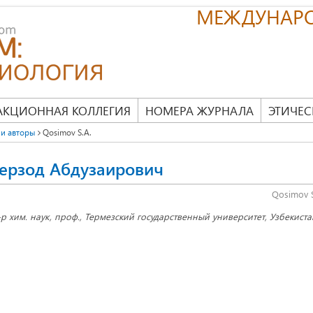
МЕЖДУНАР
АКЦИОННАЯ КОЛЛЕГИЯ
НОМЕРА ЖУРНАЛА
ЭТИЧЕС
и авторы
Qosimov S.A.
ерзод Абдузаирович
Qosimov S
-р хим. наук, проф., Термезский государственный университет, Узбекистан