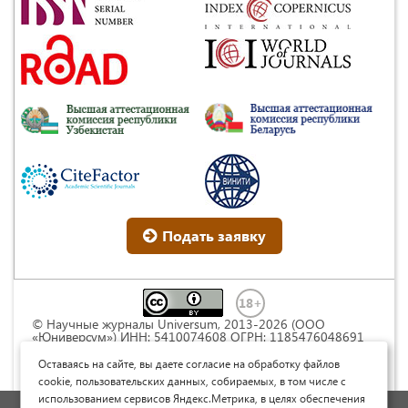
Подать заявку
© Научные журналы Universum, 2013-2026 (ООО
«Юниверсум») ИНН: 5410074608 ОГРН: 1185476048691
Это произведение доступно по
лицензии Creative
Commons « Attribution» («Атрибуция») 4.0
Оставаясь на сайте, вы даете согласие на обработку файлов
Непортированная
.
cookie, пользовательских данных, собираемых, в том числе с
использованием сервисов Яндекс.Метрика, в целях обеспечения