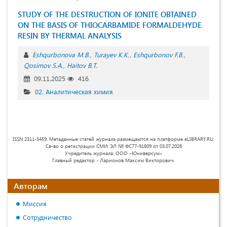
STUDY OF THE DESTRUCTION OF IONITE OBTAINED
ON THE BASIS OF THIOCARBAMIDE FORMALDEHYDE
RESIN BY THERMAL ANALYSIS
Eshqurbonova M.B.
Turayev K.K.
Eshqurbonov F.B.
Qosimov S.A.
Haitov B.T.
09.11.2025
416
02. Аналитическая химия
ISSN 2311-5459. Метаданные статей журнала размещаются на платформе eLIBRARY.RU.
Св-во о регистрации СМИ: ЭЛ № ФС77-91809 от 03.07.2026
Учредитель журнала: ООО «Юниверсум»
Главный редактор - Ларионов Максим Викторович.
Авторам
Миссия
Сотрудничество