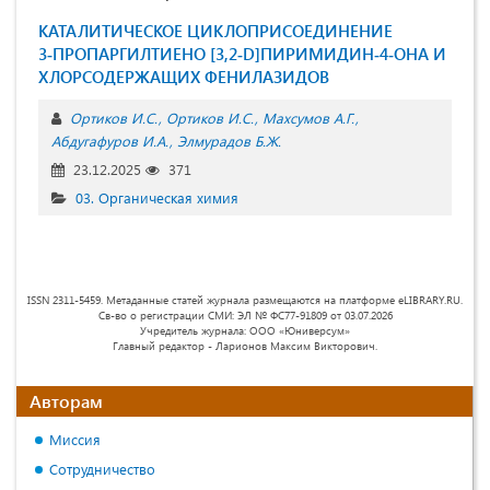
КАТАЛИТИЧЕСКОЕ ЦИКЛОПРИСОЕДИНЕНИЕ
3‑ПРОПАРГИЛТИЕНО [3,2‑D]ПИРИМИДИН‑4‑ОНА И
ХЛОРСОДЕРЖАЩИХ ФЕНИЛАЗИДОВ
Ортиков И.С.
Ортиков И.С.
Махсумов А.Г.
Абдугафуров И.А.
Элмурадов Б.Ж.
23.12.2025
371
03. Органическая химия
ISSN 2311-5459. Метаданные статей журнала размещаются на платформе eLIBRARY.RU.
Св-во о регистрации СМИ: ЭЛ № ФС77-91809 от 03.07.2026
Учредитель журнала: ООО «Юниверсум»
Главный редактор - Ларионов Максим Викторович.
Авторам
Миссия
Сотрудничество