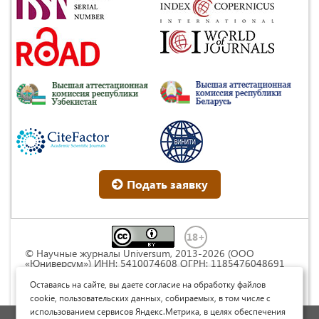
Подать заявку
© Научные журналы Universum, 2013-2026 (ООО
«Юниверсум») ИНН: 5410074608 ОГРН: 1185476048691
Это произведение доступно по
лицензии Creative
Commons « Attribution» («Атрибуция») 4.0
Оставаясь на сайте, вы даете согласие на обработку файлов
Непортированная
.
cookie, пользовательских данных, собираемых, в том числе с
использованием сервисов Яндекс.Метрика, в целях обеспечения