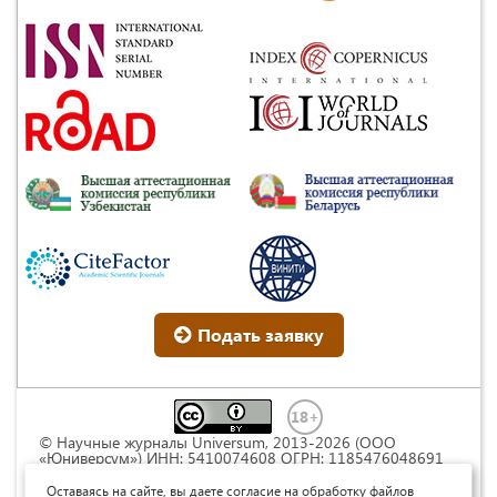
Подать заявку
© Научные журналы Universum, 2013-2026 (ООО
«Юниверсум») ИНН: 5410074608 ОГРН: 1185476048691
Это произведение доступно по
лицензии Creative
Commons « Attribution» («Атрибуция») 4.0
Оставаясь на сайте, вы даете согласие на обработку файлов