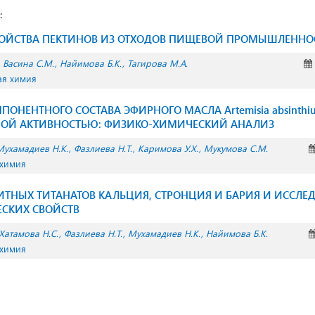
:
ВОЙСТВА ПЕКТИНОВ ИЗ ОТХОДОВ ПИЩЕВОЙ ПРОМЫШЛЕННО
Васина С.М.
Найимова Б.К.
Тагирова М.А.
ая химия
ОНЕНТНОГО СОСТАВА ЭФИРНОГО МАСЛА Artemisia absinthiu
ОЙ АКТИВНОСТЬЮ: ФИЗИКО-ХИМИЧЕСКИЙ АНАЛИЗ
Мухамадиев Н.К.
Фазлиева Н.Т.
Каримова У.Х.
Мукумова С.М.
 химия
ИТНЫХ ТИТАНАТОВ КАЛЬЦИЯ, СТРОНЦИЯ И БАРИЯ И ИССЛЕ
СКИХ СВОЙСТВ
Хатамова Н.С.
Фазлиева Н.Т.
Мухамадиев Н.К.
Найимова Б.К.
 химия