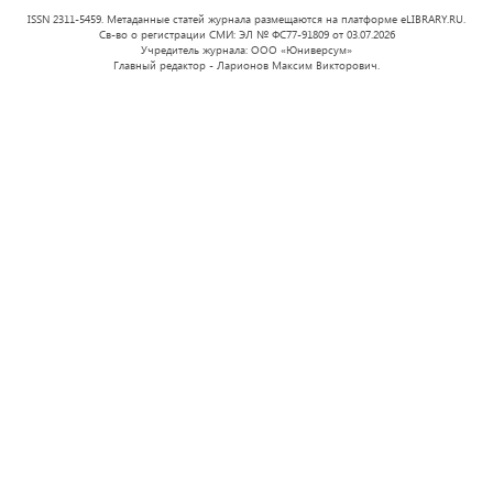
ISSN 2311-5459. Метаданные статей журнала размещаются на платформе eLIBRARY.RU.
Св-во о регистрации СМИ: ЭЛ № ФС77-91809 от 03.07.2026
Учредитель журнала: ООО «Юниверсум»
Главный редактор - Ларионов Максим Викторович.