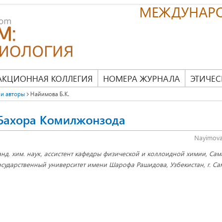
МЕЖДУНАР
АКЦИОННАЯ КОЛЛЕГИЯ
НОМЕРА ЖУРНАЛА
ЭТИЧЕС
и авторы
Найимова Б.К.
Бахора Комилжонзода
Nayimova
анд. хим. наук, ассистент кафедры физической и коллоидной химии, Са
осударственный университет имени Шарофа Рашидова, Узбекистан, г. С