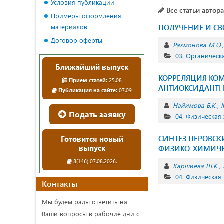
Условия публикации
Все статьи автора
Примеры оформления
материалов
ПОЛУЧЕНИЕ И С
Договор оферты
Рахмонова М.О.
03. Органическ
Ближайший выпуск
КОРРЕЛЯЦИЯ КОМП
Прием статей:
25.08
АНТИОКСИДАНТН
Публикация на сайте:
07.09
Найимова Б.К.
Подать заявку
04. Физическая
СИНТЕЗ ПЕРОВСК
Готовится новый
выпуск
ФИЗИКО-ХИМИЧЕ
8(146) 07.08.2026.
Каршиева Ш.К.
04. Физическая
Контакты
Мы будем рады ответить на
Ваши вопросы в рабочие дни с