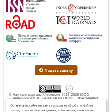
Подать заявку
© Научные журналы Universum, 2013-2026 (ООО
«Юниверсум») ИНН: 5410074608 ОГРН: 1185476048691
Это произведение доступно по
лицензии Creative
Commons « Attribution» («Атрибуция») 4.0
Оставаясь на сайте, вы даете согласие на обработку файлов
Непортированная
.
cookie, пользовательских данных, собираемых, в том числе с