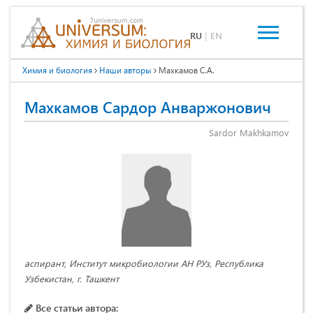
RU
|
EN
Химия и биология
Наши авторы
Махкамов С.А.
Махкамов Сардор Анваржонович
Sardor Makhkamov
аспирант, Институт микробиологии АН РУз, Республика
Узбекистан, г. Ташкент
Все статьи автора: