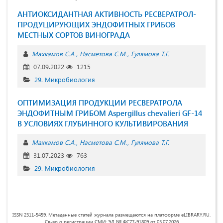
АНТИОКСИДАНТНАЯ АКТИВНОСТЬ РЕСВЕРАТРОЛ-
ПРОДУЦИРУЮЩИХ ЭНДОФИТНЫХ ГРИБОВ
МЕСТНЫХ СОРТОВ ВИНОГРАДА
Махкамов С.А.
Насметова С.М.
Гулямова Т.Г.
07.09.2022
1215
29. Микробиология
ОПТИМИЗАЦИЯ ПРОДУКЦИИ РЕСВЕРАТРОЛА
ЭНДОФИТНЫМ ГРИБОМ Aspergillus chevalieri GF-14
В УСЛОВИЯХ ГЛУБИННОГО КУЛЬТИВИРОВАНИЯ
Махкамов С.А.
Насметова С.М.
Гулямова Т.Г.
31.07.2023
763
29. Микробиология
ISSN 2311-5459. Метаданные статей журнала размещаются на платформе eLIBRARY.RU.
Св-во о регистрации СМИ: ЭЛ № ФС77-91809 от 03.07.2026