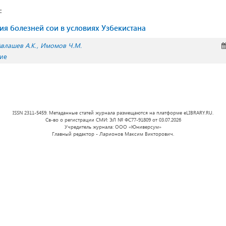
:
ия болезней сои в условиях Узбекистана
влашев А.К.
Имомов Ч.М.
ние
ISSN 2311-5459. Метаданные статей журнала размещаются на платформе eLIBRARY.RU.
Св-во о регистрации СМИ: ЭЛ № ФС77-91809 от 03.07.2026
Учредитель журнала: ООО «Юниверсум»
Главный редактор - Ларионов Максим Викторович.